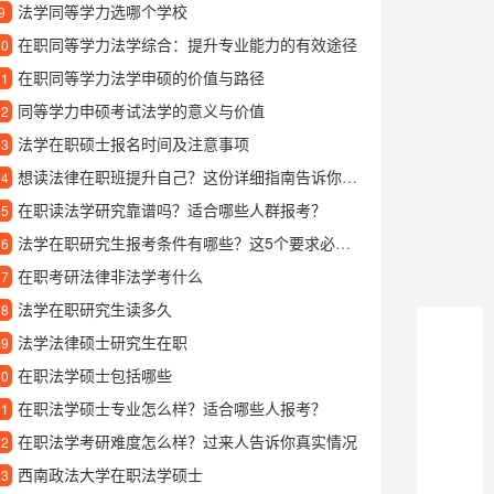
法学同等学力选哪个学校
9
在职同等学力法学综合：提升专业能力的有效途径
10
在职同等学力法学申硕的价值与路径
11
同等学力申硕考试法学的意义与价值
12
法学在职硕士报名时间及注意事项
13
想读法律在职班提升自己？这份详细指南告诉你该怎么做
14
在职读法学研究靠谱吗？适合哪些人群报考？
15
法学在职研究生报考条件有哪些？这5个要求必须满足
16
在职考研法律非法学考什么
17
法学在职研究生读多久
18
法学法律硕士研究生在职
19
在职法学硕士包括哪些
20
在职法学硕士专业怎么样？适合哪些人报考？
21
在职法学考研难度怎么样？过来人告诉你真实情况
22
西南政法大学在职法学硕士
23