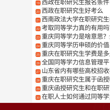
西政在职研究生报名条件
19
西政在职研究生好考么
20
西南政法大学在职研究生
21
考取同等学力真的有用吗
22
重庆同等学力是啥意思？
23
重庆同等学历申硕的价值
24
重庆在职研究生学费是多
25
全国同等学力信息管理平
26
山东省内有哪些高校招收在
27
重庆在职研究生属于函授
28
重庆函授研究生和在职研
29
在职人士如何通过同等学
30