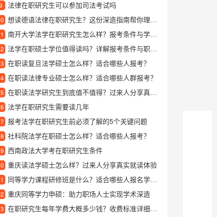
法律在职研究生可以参加司法考试吗
9
想读德语法律在职研究生？这份深造指南帮你理清方向
10
南开大学法学在职研究生怎么样？报考条件与学习优势全解析
11
法学在职硕士学位值得读吗？详解报考条件与职业发展
12
在职读复旦法学硕士怎么样？适合哪些人报考？
13
在职读法律专业硕士怎么样？适合哪些人群报考？
14
在职读法学研究生到底值不值得？过来人分享真实体验
15
法学在职研究生需要读几年
16
报考法学在职研究生前必须了解的5个关键问题
17
社科院法学在职硕士怎么样？适合哪些人报考？
18
西南政法大学考在职研究生条件
19
重庆读法学硕士怎么样？过来人分享真实就读体验
20
同等学力课程研修班是什么？适合哪些人报名学习？
21
重庆同等学力申硕：助力职场人士实现学术深造
22
在职研究生每年学费大概多少钱？收费标准详细解读
23