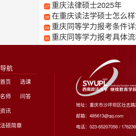
重庆法律硕士2025年
27
在重庆读法学硕士怎么样？
28
重庆同等学力报考条件详
29
重庆同等学力报考具体流
30
导航
首页
选课
名师
问答
地址：重庆市沙坪坝区壮志路2
资讯
邮箱：485613@qq.com
法硕简章
电话：023-65207056 / 176236