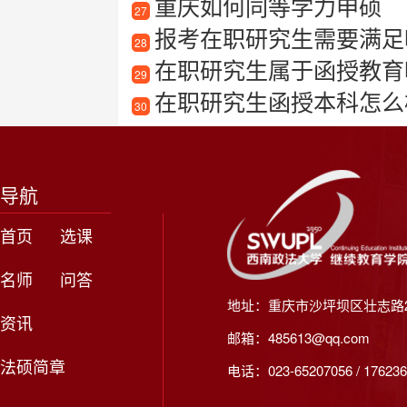
重庆如何同等学力申硕
27
报考在职研究生需要满足
28
在职研究生属于函授教育
29
在职研究生函授本科怎么
30
导航
首页
选课
名师
问答
地址：重庆市沙坪坝区壮志路2
资讯
邮箱：485613@qq.com
法硕简章
电话：023-65207056 / 176236