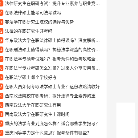
法律研究生在职研考试：提升专业素养与职业竞争力的重要途径
9
在职法律硕士能考司法考试吗
10
非法学在职研究生院校的选择与优势
11
法律的在职研究生好考吗
12
华东政法大学在职法律硕士值得读吗？深度解析华政在职法硕项目特色
13
在职刑法硕士值得读吗？揭秘法学深造的高性价比选择
14
在职法学专硕考试难吗？报考条件和备考攻略全解析
15
在职法学专业考研怎么准备？过来人分享实用备考经验
16
在职法学硕士哪个学校好考
17
在职人员如何考取法学硕士专业？这份攻略请收好
18
西南政法院校在职考研：提升法律专业素养的重要路径
19
西南政法大学在职研究生有用
20
西南政法大学在职研究生上课时间
21
重庆的法学专业到底怎么样？适合哪些学生报考？
22
重庆同等学力是什么意思？报考条件有哪些？
23