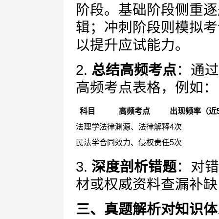
阶段。基础阶段侧重逐
辑；冲刺阶段则模拟考
以提升应试能力。
2.
总结高频考点
：通过
高频考点表格，例如：
科目
高频考点
出现频率（近
法理学
法律渊源、法律解释
4次
民法学
合同效力、侵权责任
5次
3.
深度剖析错题
：对错
材或权威资料查漏补缺
三、真题解析对知识体