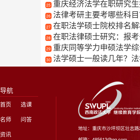
重庆经济法学在职研究生报
25
法律考研主要考哪些科目
26
在职法学硕士院校排名解
27
在职法律硕士研究：报考条
28
重庆同等学力申硕法学综
29
法学硕士一般读几年？法
30
导航
首页
选课
名师
问答
地址：重庆市沙坪坝区壮志路2
资讯
邮箱：485613@qq.com