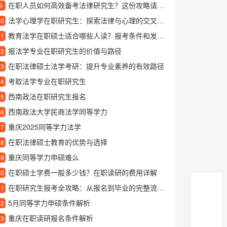
在职人员如何高效备考法律研究生？这份攻略请收好
9
法学心理学在职研究生：探索法律与心理的交叉领域
10
教育法学在职硕士适合哪些人读？报考条件和发展前景详解
11
报法学专业在职研究生的价值与路径
12
在职法律硕士法学考研：提升专业素养的有效路径
13
考取法学专业在职研究生
14
西南政法在职研究生报名
15
西南政法大学民商法学同等学力
16
重庆2025同等学力法学
17
在职法律硕士教育的优势与选择
18
重庆同等学力申硕难么
19
在职硕士学费一般多少钱？在职读研的费用详解
20
在职研究生报考全攻略：从报名到毕业的完整流程解析
21
5月同等学力申硕条件解析
22
重庆在职读研报名条件解析
23