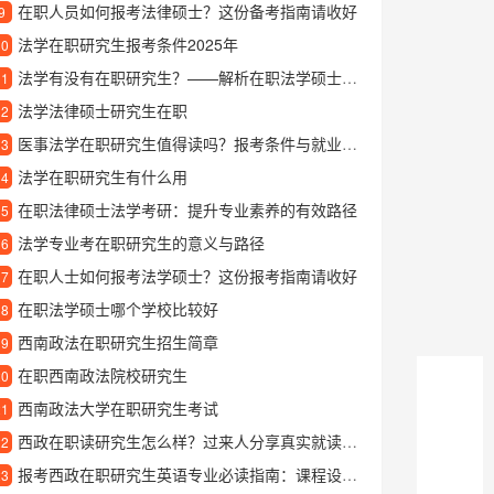
在职人员如何报考法律硕士？这份备考指南请收好
9
法学在职研究生报考条件2025年
10
法学有没有在职研究生？——解析在职法学硕士的报考与培养
11
法学法律硕士研究生在职
12
医事法学在职研究生值得读吗？报考条件与就业方向深度解析
13
法学在职研究生有什么用
14
在职法律硕士法学考研：提升专业素养的有效路径
15
法学专业考在职研究生的意义与路径
16
在职人士如何报考法学硕士？这份报考指南请收好
17
在职法学硕士哪个学校比较好
18
西南政法在职研究生招生简章
19
在职西南政法院校研究生
20
西南政法大学在职研究生考试
21
西政在职读研究生怎么样？过来人分享真实就读体验
22
报考西政在职研究生英语专业必读指南：课程设置与学习优势解析
23