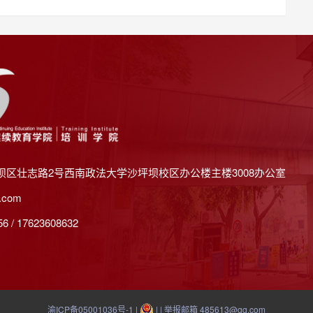
坝区壮志路2号西南政法大学沙坪坝校区办公楼主楼3008办公室
.com
 / 17623608632
渝ICP备05001036号-1
|
| | 举报邮箱 485613@qq.com