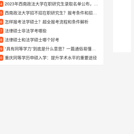
2023年西南政法大学在职研究生录取名单公布，看看有没有你认识的同学上榜
24
西南政法大学招不招在职研究生？报考条件和招生专业有哪些
25
怎样报考法学硕士？超全报考流程和条件解析
26
法律硕士非法学考哪些
27
法律硕士和法学硕士哪个好考
28
“具有同等学力”到底是什么意思？一篇通俗易懂的详细解读
29
重庆同等学历申硕入学：提升学术水平的重要途径
30