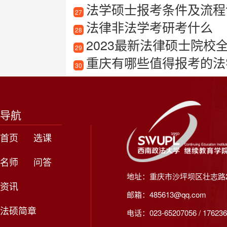
法学硕士报考条件及流程
27
法律非法学考研考什么
28
2023最新法律硕士院
29
重庆有哪些值得报考的法
30
导航
首页
选课
名师
问答
地址：重庆市沙坪坝区壮志路2
资讯
邮箱：485613@qq.com
法硕简章
电话：023-65207056 / 176236