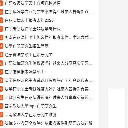
在职攻读法学硕士有哪几种途径
9
在职读法学专业到底值不值得？过来人告诉你真实体验
10
在职法律硕士报考条件2025
11
在职考研法律硕士非法学考什么
12
湖南在职法律硕士怎么样？报考条件、学习方式和含金量解读
13
法学在职研究生招生简章
14
辽宁省法学硕士在职研究生
15
在职法律研究生值得读吗？过来人分享真实学习体验
16
在职怎样报考法学硕士
17
法学在职研究生考试题目有哪些？历年真题和备考重点解析
18
法学在职硕士考试难度大吗？过来人告诉你真实情况
19
西政研究生在职值得读吗？过来人分享真实就读体验
20
西南政法大学mpa在职研究生
21
西南政法大学在职研究生难度
22
法律专业考研全攻略：从报考条件到复习方法详解
23