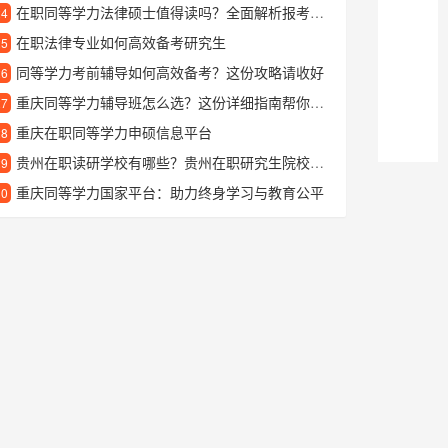
在职同等学力法律硕士值得读吗？全面解析报考优势与学习价值
24
在职法律专业如何高效备考研究生
25
同等学力考前辅导如何高效备考？这份攻略请收好
26
重庆同等学力辅导班怎么选？这份详细指南帮你轻松搞定
27
重庆在职同等学力申硕信息平台
28
贵州在职读研学校有哪些？贵州在职研究生院校推荐
29
重庆同等学力国家平台：助力终身学习与教育公平
30