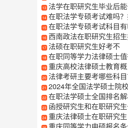
法学在职研究生毕业后能
13
在职法学专硕考试难吗？
14
在职法学专硕考试科目有
15
西南政法在职研究生招生
16
法硕在职研究生好考不
17
在职同等学力法律硕士值得
18
重庆高校法律硕士教育概
19
法律考研主要考哪些科目
20
2024年全国法学硕士院校最
21
在职法学硕士全国排名解
22
函授研究生和在职研究生
23
重庆法律硕士在职研究生
24
重庆同等学力申硕报名条
25