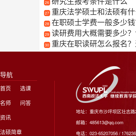
研究生报考条件是什么
26
重庆法学硕士和法硕有什
27
在职硕士学费一般多少钱？
28
读研费用大概需要多少？
29
重庆在职读研怎么报名？
30
导航
首页
选课
名师
问答
地址：重庆市沙坪坝区壮志路2
资讯
邮箱：485613@qq.com
法硕简章
电话：023-65207056 / 176236