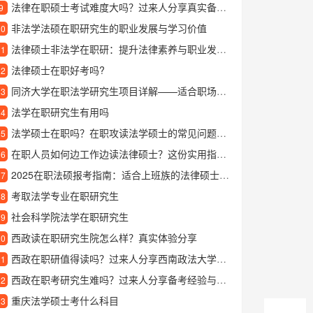
法律在职硕士考试难度大吗？过来人分享真实备考经验
9
非法学法硕在职研究生的职业发展与学习价值
10
法律硕士非法学在职研：提升法律素养与职业发展的新路径
11
法律硕士在职好考吗?
12
同济大学在职法学研究生项目详解——适合职场人士的进修选择
13
法学在职研究生有用吗
14
法学硕士在职吗？在职攻读法学硕士的常见问题解答
15
在职人员如何边工作边读法律硕士？这份实用指南告诉你
16
2025在职法硕报考指南：适合上班族的法律硕士进修方案解析
17
考取法学专业在职研究生
18
社会科学院法学在职研究生
19
西政读在职研究生院怎么样？真实体验分享
20
西政在职研值得读吗？过来人分享西南政法大学在职研究生的真实体验
21
西政在职考研究生难吗？过来人分享备考经验与心得
22
重庆法学硕士考什么科目
23