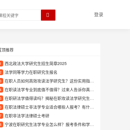
登录
置顶推荐
西北政法大学研究生招生简章2025
1
法学同等学力在职研究生报名
2
在职人员如何高效攻读法学研究生？这份实用指南请收好
3
在职读法学专业到底值不值得？过来人告诉你真实体验
4
在职研法学值得读吗？揭秘在职攻读法学研究生的优势与收获
5
在职法律硕士非法学专业适合哪些人报考？有什么报考条件和优势？
6
在职非法学法律硕士考研
7
宁波在职研究生法学专业怎么样？报考条件和学习方式详解
8