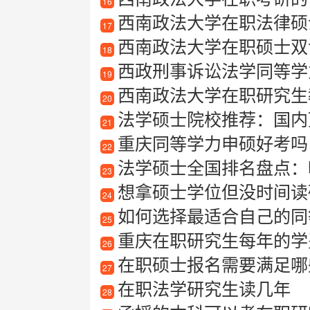
16
西南政法大学在职法律硕
17
西南政法大学在职硕士双
18
西政刑事诉讼法学同等学
19
西南政法大学在职研究生
20
法学硕士院校推荐：国内
21
重庆同等学力申硕好考吗
22
法学硕士全国排名盘点：
23
想拿硕士学位但没时间读
24
如何选择最适合自己的同等
25
重庆在职研究生每年的学
26
在职硕士报名需要满足哪
27
在职法学研究生读几年
28