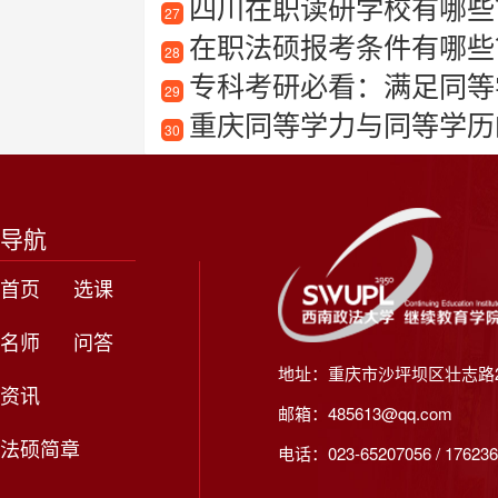
四川在职读研学校有哪些
27
在职法硕报考条件有哪些
28
专科考研必看：满足同等
29
重庆同等学力与同等学历
30
导航
首页
选课
名师
问答
地址：重庆市沙坪坝区壮志路2
资讯
邮箱：485613@qq.com
法硕简章
电话：023-65207056 / 176236