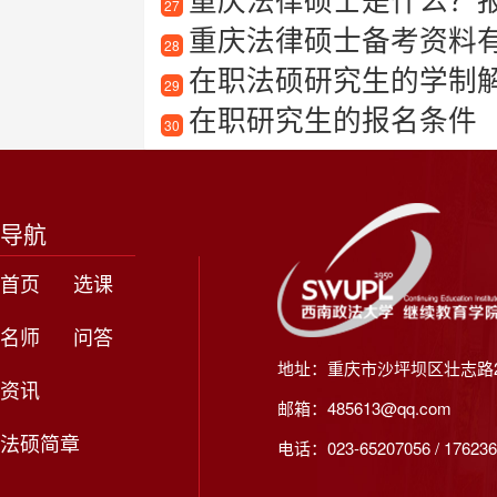
27
重庆法律硕士备考资料
28
在职法硕研究生的学制
29
在职研究生的报名条件
30
导航
首页
选课
名师
问答
地址：重庆市沙坪坝区壮志路2
资讯
邮箱：485613@qq.com
法硕简章
电话：023-65207056 / 176236