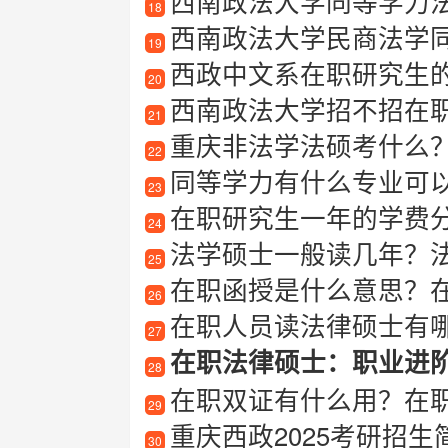
西南政法大学同等学力
18
西南政法大学民商法学
19
西政中文系在职研究生
20
西南政法大学招不招在职研
21
重庆非法学法硕考什么
22
同等学力有什么专业可
23
在职研究生一年的学费
24
法学硕士一般读几年？
25
在职函授是什么意思？
26
在职人员读法律硕士有哪些
27
在职法律硕士：职业进
28
在职双证有什么用？在职双
29
重庆西政2025考研招生
30