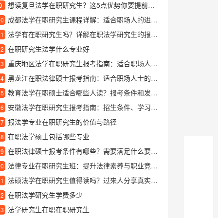
想读复旦法学在职研究生？这5点优势你要提前了解
9
成都法学在职研究生课程详解：适合职场人的进修选择
10
法学有在职研究生吗？详解在职法学研究生的报考与学习
11
在职研究生法学什么专业好
12
重庆地区法学在职研究生报考指南：适合职场人士的深造选择
13
黑龙江在职法律硕士报考指南：适合职场人士的进修选择
14
教育法学在职硕士适合哪些人读？报考条件和发展前景详解
15
安徽法学在职研究生报考指南：招生条件、学习方式与就业前景解析
16
报法学专业在职研究生的价值与路径
17
在职法学硕士包括哪些专业
18
在职法律硕士报考条件有哪些？需要满足什么要求才能读？
19
法律专业在职研究生班：提升法律素养与职业竞争力的优质选择
20
法硕法学在职研究生值得读吗？过来人分享真实就读体验
21
在职法学研究生学费多少
22
法学研究生在职在职研究生
23