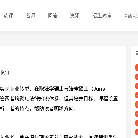
选课
名师
问答
资讯
招生简章
业资讯
实现职业转型，
在职法学硕士
与
法律硕士（Juris
管两者均聚焦法律知识体系，但其培养目标、课程设置
析二者的特点，帮助读者明晰方向。
从业者，旨在深化理论素养与研究能力。其课程侧重法