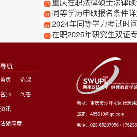
重庆在职法律硕士法律硕
27
同等学历申硕报名条件详
28
2024年同等学力考试
29
在职2025年研究生双证
30
导航
首页
选课
名师
问答
地址：重庆市沙坪坝区壮志路2
资讯
邮箱：485613@qq.com
法硕简章
电话：023-65207056 / 176236