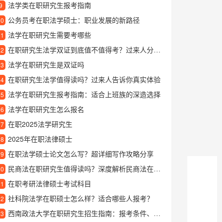
法学类在职研究生报考指南
9
公务员考在职法学硕士：职业发展的新路径
10
法学在职研究生需要考哪些
11
在职研究生法学双证到底值不值得考？过来人分享真实经历
12
法学在职研究生是双证吗
13
在职研究生法学值得读吗？过来人告诉你真实体验
14
法学在职研究生报考指南：适合上班族的深造选择
15
法学在职研究生怎么报名
16
在职2025法学研究生
17
2025年在职法律硕士
18
在职法学硕士论文怎么写？超详细写作攻略分享
19
民商法在职研究生值得读吗？深度解析民商法在职研的含金量与发展前景
20
在职考研法律硕士考试科目
21
社科院法学在职硕士怎么样？适合哪些人报考？
22
西南政法大学在职研究生招生指南：报考条件、热门专业及学习优势
23