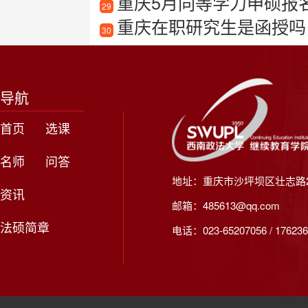
重庆5月同等学力申硕报
29
重庆在职研究生是函授吗
30
导航
首页
选课
名师
问答
地址：重庆市沙坪坝区壮志路2
资讯
邮箱：485613@qq.com
法硕简章
电话：023-65207056 / 176236