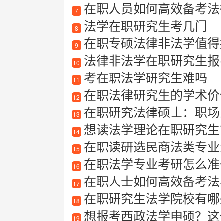
在职人员如何高效备考法
7
法学在职研究生考几门
8
在职专硕法律非法学值得
9
法律非法学在职研究生报
10
考在职法学研究生难吗
11
在职法律研究生的学术价
12
在职研究法律硕士：职场
13
想读法学理论在职研究生？
14
在职读研选民商法类专业
15
在职法学专业考研怎么准
16
在职人士如何高效备考法
17
在职研究生法学院校有哪
18
想报考西政法学申硕？这
19