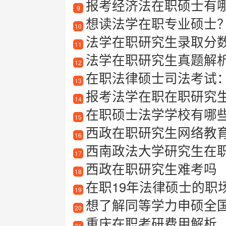
报考经济法在职硕士有哪些
9
想读法学在职专业硕士？这
10
法学在职研究生录取分
11
法学在职研究生真题解析
12
在职法律硕士司法考试
13
报考法学在职在职研究
14
在职硕士法学学校有哪
15
西政在职研究生网络教
16
西南政法大学研究生在
17
西政在职研究生难考吗
18
在职19年法律硕士的职场心得
19
想了解同等学力申硕全
20
重庆在职考研费用解析
21