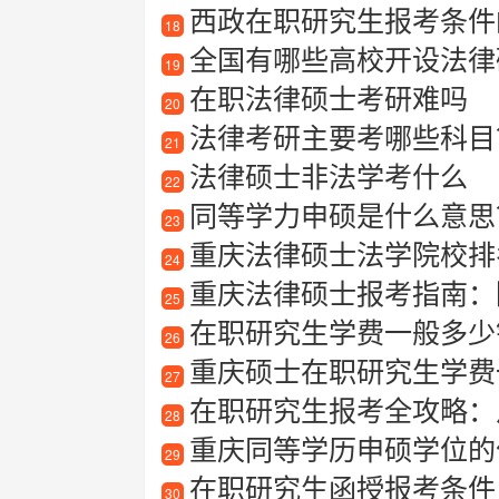
西政在职研究生报考条件
18
全国有哪些高校开设法律
19
在职法律硕士考研难吗
20
法律考研主要考哪些科目
21
法律硕士非法学考什么
22
同等学力申硕是什么意思
23
重庆法律硕士法学院校排
24
重庆法律硕士报考指南：院
25
在职研究生学费一般多少
26
重庆硕士在职研究生学费一
27
在职研究生报考全攻略：
28
重庆同等学历申硕学位的
29
在职研究生函授报考条件
30