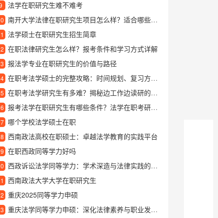
法学在职研究生难不难考
9
南开大学法律在职研究生项目怎么样？适合哪些人报考？
10
法学硕士在职研究生招生简章
11
在职法律研究生怎么样？报考条件和学习方式详解
12
报法学专业在职研究生的价值与路径
13
在职考法学硕士的完整攻略：时间规划、复习方法与备考经验分享
14
在职考法学研究生有多难？揭秘边工作边读研的完整攻略
15
报考法学在职研究生有哪些条件？法学在职考研适合哪些人？
16
哪个学校法学硕士在职
17
西南政法高校在职硕士：卓越法学教育的实践平台
18
在职西政同等学力好吗
19
西政诉讼法学同等学力：学术深造与法律实践的新路径
20
西南政法大学大学在职研究生
21
重庆2025同等学力申硕
22
重庆法学同等学力申硕：深化法律素养与职业发展的新路径
23