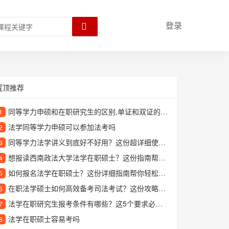
登录
置顶推荐
同等学力申硕和在职研究生的区别,单证和双证的区别
1
法学同等学力申硕可以参加法考吗
2
同等学力法学讲义到底好不好用？这份超详细使用指南告诉你答案
3
想报读西南政法大学法学在职硕士？这份指南帮你全面了解
4
如何报名法学在职硕士？这份详细指南帮你轻松搞定
5
在职法学硕士如何高效备考司法考试？这份攻略请收好
6
法学在职研究生报考条件有哪些？这5个要求必须满足
7
法学在职硕士容易考吗
8