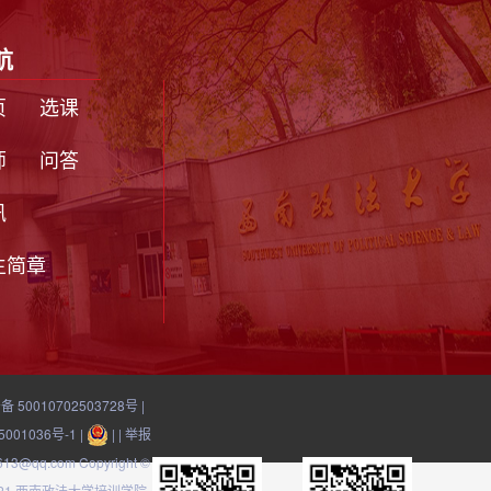
航
页
选课
师
问答
讯
生简章
 50010702503728号
|
5001036号-1
|
| | 举报
13@qq.com Copyright ©
2021 西南政法大学培训学院