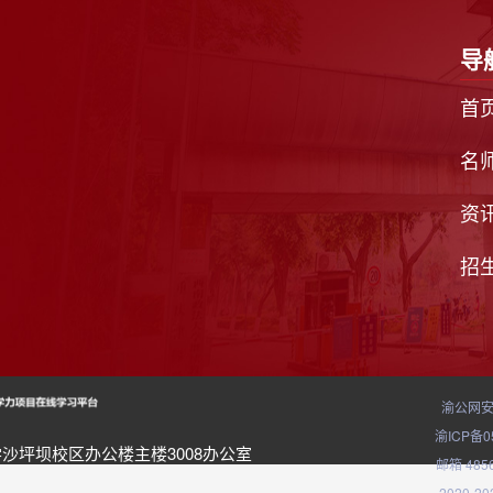
导
首
名
资
招
渝公网安备
渝ICP备0
沙坪坝校区办公楼主楼3008办公室
邮箱 4856
2020-