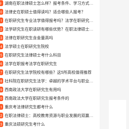
湖南在职法律硕士怎么样？报考条件、学习方式和含金量解读
9
法律史在职硕士值得读吗？适合哪些人报考？
10
在职研究生专业法学值得报考吗？法学在职研究生的优势和发展前景分析
11
法学研究生在职读研有哪些优势？在职法律硕士的报考条件和学习方式解析
12
法律在职研究生含金量高吗
13
法学硕士在职研究生院校
14
在职研究生法律硕士考什么科目
15
法学在职报考法学在职研究生
16
在职研究生法学院校有哪些？这5所高校值得推荐
17
社科院在职研究生法学：卓越的学术平台与职业发展路径
18
西南政法大学在职研究生有用吗
19
西南政法大学在职研究生报考条件的
20
重庆考法律研究生都考什么
21
在职法律硕士：高校教育资源与职业发展的双赢选择
22
重庆法硕研究生考什么
23