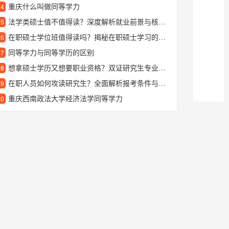
重庆什么叫做同等学力
24
法学类硕士值不值得读？深度解析就业前景与核心优势
25
在职硕士学位班值得读吗？揭秘在职硕士学习的优势与收获
26
同等学力与同等学历的区别
27
想拿硕士学历又想要职业资格？双证研究生专业到底值不值得选
28
在职人员如何攻读研究生？全面解析报考条件与学习方式
29
重庆西南政法大学经济法学同等学力
30