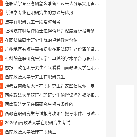
在职法学专业考研怎么准备？过来人分享实用备考经验
9
考法学专业在职研究生的意义与优势
10
法学在职研究生一般啥时候考
11
社科院在职法律硕士值得读吗？深度解析报考条件与学习价值
12
在职法律硕士研究生院的卓越教育价值
13
广州地区有哪些高校招收在职法硕？这份清单请收好
14
社科院在职研究生法学：卓越的学术平台与职业发展路径
15
想报西政在职研究生？来看看西南政法大学在职研究生院的真实情况
16
西南政法大学研究生在职研究生
17
想考西南政法大学在职研究生？这些信息你一定要提前了解
18
西南政法大学双证在职研究生值得读吗？揭秘报考优势和就读体验
19
西南政法大学在职研究生报考条件的
20
西政在职研究生考试报考攻略：报考条件、考试科目及备考建议
21
2025西南政法大学在职研究生考试
22
西南政法大学法律在职硕士
23