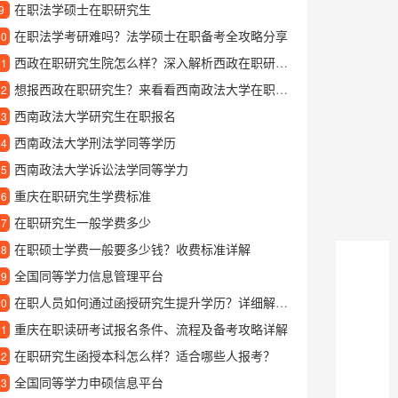
在职法学硕士在职研究生
9
在职法学考研难吗？法学硕士在职备考全攻略分享
10
西政在职研究生院怎么样？深入解析西政在职研院的特色与优势
11
想报西政在职研究生？来看看西南政法大学在职研究生院的真实情况
12
西南政法大学研究生在职报名
13
西南政法大学刑法学同等学历
14
西南政法大学诉讼法学同等学力
15
重庆在职研究生学费标准
16
在职研究生一般学费多少
17
在职硕士学费一般要多少钱？收费标准详解
18
全国同等学力信息管理平台
19
在职人员如何通过函授研究生提升学历？详细解读报考与学习方式
20
重庆在职读研考试报名条件、流程及备考攻略详解
21
在职研究生函授本科怎么样？适合哪些人报考？
22
全国同等学力申硕信息平台
23