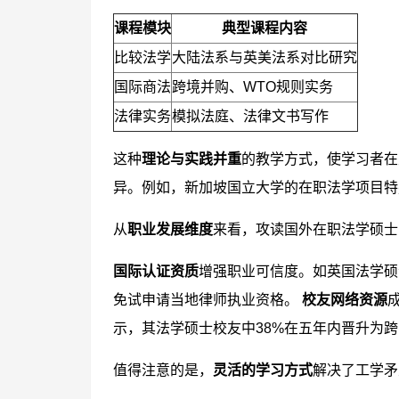
课程模块
典型课程内容
比较法学
大陆法系与英美法系对比研究
国际商法
跨境并购、WTO规则实务
法律实务
模拟法庭、法律文书写作
这种
理论与实践并重
的教学方式，使学习者在
异。例如，新加坡国立大学的在职法学项目特
从
职业发展维度
来看，攻读国外在职法学硕士
国际认证资质
增强职业可信度。如英国法学硕
免试申请当地律师执业资格。
校友网络资源
示，其法学硕士校友中38%在五年内晋升为
值得注意的是，
灵活的学习方式
解决了工学矛