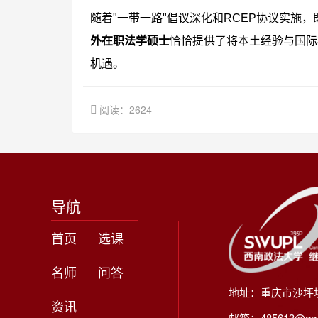
随着"一带一路"倡议深化和RCEP协议实施
外在职法学硕士
恰恰提供了将本土经验与国际
机遇。
阅读：2624
导航
首页
选课
名师
问答
地址：重庆市沙坪
资讯
邮箱：485613@qq