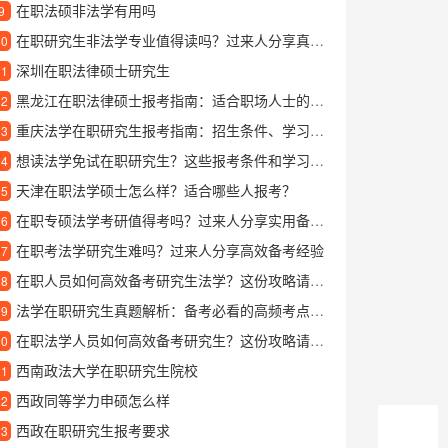
在职法硕非法学有用吗
9
在职研究生非法学专业值得读吗？过来人分享真实就读体验
10
深圳在职法律硕士研究生
11
黑龙江在职法律硕士报考指南：适合职场人士的进修选择
12
重庆法学在职研究生报考指南：招生条件、学习方式和就业前景解析
13
想读法学免试在职研究生？这些报考条件和学习优势你得知道
14
天津在职法学硕士怎么样？适合哪些人报考？
15
在职专硕法学考研值得考吗？过来人分享实用备考经验
16
在职考法学研究生难吗？过来人分享高效备考经验
17
在职人员如何高效备考研究生法学？这份攻略请收好
18
法学在职研究生真题解析：备考必看的高频考点与答题技巧
19
在职法学人员如何高效备考研究生？这份攻略请收好
20
西南政法大学在职研究生院校
21
西政同等学力申硕怎么样
22
西政在职研究生报考要求
23