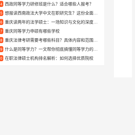
西政同等学力研修班是什么？适合哪些人报考？
24
想报读西南政法大学中文在职研究生？这份全面指南告诉你如何申请和就读
25
重庆读两年的法学硕士：一场知识与文化的深度之旅
26
重庆同等学力申硕有哪些学校
27
重庆法律考研需要考哪些科目？具体内容和范围详解
28
什么是同等学力？一文帮你彻底搞懂同等学力的含义与要求
29
在职法律硕士机构排名解析：如何选择优质院校
30