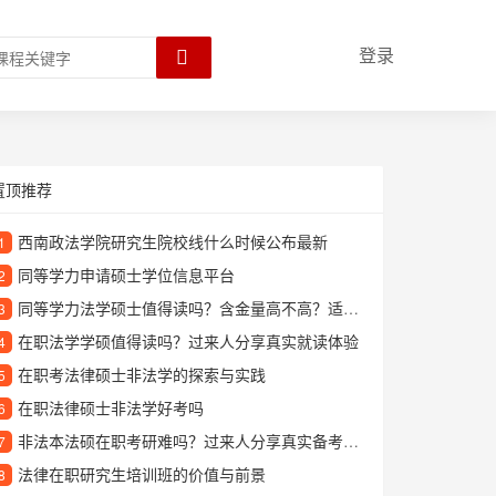
登录
置顶推荐
西南政法学院研究生院校线什么时候公布最新
1
同等学力申请硕士学位信息平台
2
同等学力法学硕士值得读吗？含金量高不高？适合哪些人报考？
3
在职法学学硕值得读吗？过来人分享真实就读体验
4
在职考法律硕士非法学的探索与实践
5
在职法律硕士非法学好考吗
6
非法本法硕在职考研难吗？过来人分享真实备考经验
7
法律在职研究生培训班的价值与前景
8