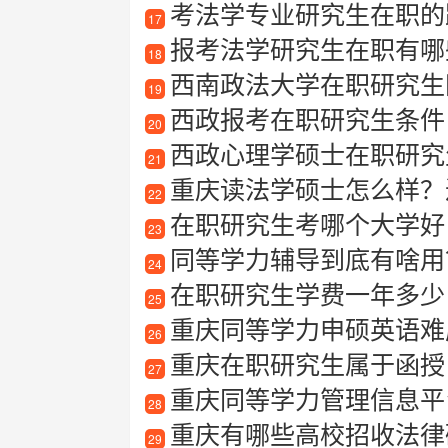
考法学专业研究生在职的
17
报考法学研究生在职有哪些
18
西南政法大学在职研究生
19
西政报考在职研究生条件
20
西政心理学硕士在职研究
21
重庆读法学硕士怎么样？
22
在职研究生考哪个大学好
23
同等学力辅导到底有啥用
24
在职研究生学费一年多少
25
重庆同等学力申硕英语难
26
重庆在职研究生属于函授
27
重庆同等学力管理信息平
28
重庆有哪些高校招收法律
29