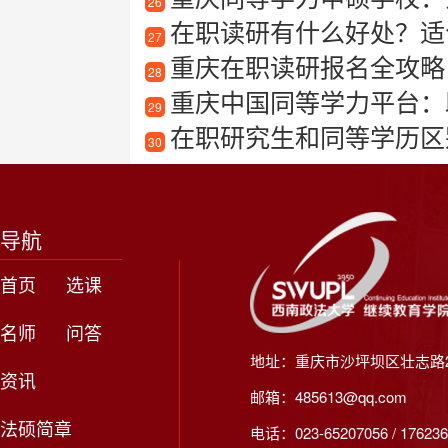
26
在职读研有什么好处？适
27
重庆在职读研报名全攻略
28
重庆中国同等学力平台：
29
在职研究生和同等学历区
30
导航
首页
选课
名师
问答
地址：重庆市沙坪坝区壮志路2
资讯
邮箱：485613@qq.com
法硕简章
电话：023-65207056 / 176236