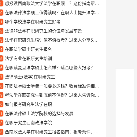
想报读西南政法大学法学在职硕士？这份指南帮你全面了解
9
在职法律法学硕士值得读吗？在职人士提升法学学历的全面解析
10
哪个学校法学在职研究生好考
11
法律非法学在职研究生的价值与发展前景
12
法学在职研究生培训值不值得考？过来人分享5大关键优势
13
在职法学硕士研究生报名
14
法学专业在职研究生培训
15
在职读复旦法学硕士怎么样？适合哪些人报考？
16
法律硕士(法学)在职研究生
17
在职法学硕士学费一般要多少钱？收费标准详细解读
18
考法学在职研究生到底值不值得？过来人告诉你真实体验
19
如何报考研究生法学在职
20
在职法律硕士法学院校的选择与发展
21
在职研究生西南政法学院
22
西南政法大学在职研究生报名指南：报考条件、流程及专业选择
23