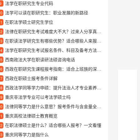
法学在职研究生专业代码
9
法学可以读在职研究生：职业发展的新路径
10
在职法学硕士研究生学位
11
法律在职研究生考试难度大不大？过来人分享真实感受
12
在职读法学研究生有哪些优势？适合哪些人来报考？
13
法学在职研究生考试报名条件、科目及备考方法全攻略
14
西南政法大学在职读研法硕咨询电话
15
西政在职研究生课程报考指南：适合上班族的深造选择
16
西政在职硕士报考条件详解
17
西政法学同等学力申硕：提升法治人才专业素养的重要途径
18
重庆非法学专业可以考法学硕士吗
19
法律同等学力是什么意思？报考条件与含金量全面解析
20
重庆高校法律硕士教育概览
21
在职法律硕士是什么？适合哪些人报考？一文看懂
22
重庆同等学力是指什么
23