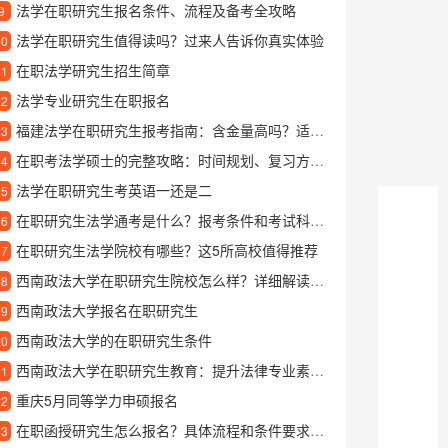
法学在职研究生报名条件、流程及备考全攻略
9
法学在职研究生值得读吗？过来人告诉你真实体验
10
在职法学研究生招生简章
11
法学专业研究生在职报名
12
福建法学在职研究生报考指南：含金量高吗？适合哪些人读？
13
在职考法学硕士的完整攻略：时间规划、复习方法与备考经验分享
14
法学在职研究生考英语一还是二
15
在职研究生法学通考是什么？报考条件和考试科目有哪些？
16
在职研究生法学院校有哪些？这5所高校值得推荐
17
西南政法大学在职研究生院校怎么样？详细解读招生政策与专业优势
18
西南政法大学报名在职研究生
19
西南政法大学的在职研究生条件
20
西南政法大学在职研究生教育：提升法律专业素养的优质选择
21
重庆5月同等学力申硕报名
22
在职函授研究生怎么报名？具体流程和条件要求详解
23