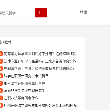
登录
置顶推荐
同等学力法学讲义到底好不好用？这份超详细使用指南告诉你答案
1
法律专业在职学习靠谱吗？过来人告诉你真实体验和就业前景
2
在职法学硕士考试：如何高效备考并顺利通过？
3
法学在职硕士研究生考试科目
4
报考法学在职研究生的条件
5
法硕非法学专业在职研究生
6
在职非法学考研考什么
7
广州在职法学研究生报考攻略：适合上班族的深造选择
8