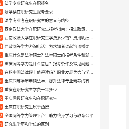
法学专业研究生在职报名
9
法学读在职研究生报考要求
10
法学专业考在职研究生的意义与路径
11
西南政法大学在职研究生报考指南：招生政策、专业选择与学习体验解析
12
西南政法大学在职研究生学费多少钱？费用明细与缴纳方式详解
13
西政同等学力咨询电话：为求知者架起沟通桥梁
14
重庆什么是法学硕士？法学硕士的报考条件和就业方向详解
15
重庆同等学力是什么意思？报考条件及常见问题解答
16
在职中国法律硕士值得读吗？职业发展优势与学习价值深度解析
17
重庆同等学历申硕法学：提升法律专业素养的有效途径
18
重庆在职研究生学费一年多少
19
重庆函授研究生和在职研究生
20
重庆在职研究生属于函授
21
全国同等学力管理平台：助力终身学习与教育公平
22
研究生学历和学位的区别
23