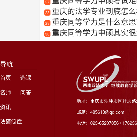
重庆同等学力申硕考试难
27
重庆的法学专业到底怎么
28
重庆同等学力是什么意思
29
重庆同等学力申硕其实很
30
导航
首页
选课
名师
问答
地址：重庆市沙坪坝区壮志路2
资讯
邮箱：485613@qq.com
法硕简章
电话：023-65207056 / 176236