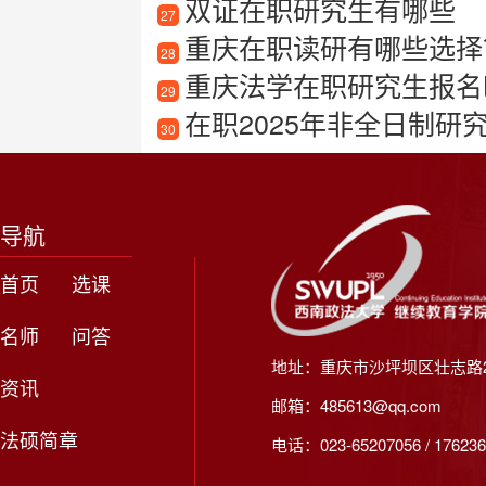
双证在职研究生有哪些
27
重庆在职读研有哪些选择
28
重庆法学在职研究生报名
29
在职2025年非全日制研
30
导航
首页
选课
名师
问答
地址：重庆市沙坪坝区壮志路2
资讯
邮箱：485613@qq.com
法硕简章
电话：023-65207056 / 176236