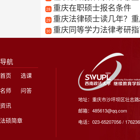
重庆在职硕士报名条件
28
重庆法律硕士读几年？重
29
重庆同等学力法律考研指
30
导航
首页
选课
名师
问答
地址：重庆市沙坪坝区壮志路2
资讯
邮箱：485613@qq.com
法硕简章
电话：023-65207056 / 176236