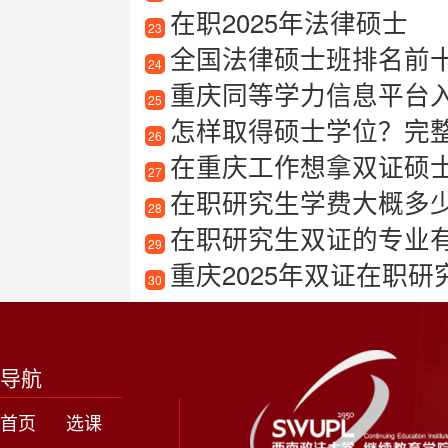
在职2025年法律硕士
23
全国法律硕士班排名前
24
重庆同等学力信息平台
25
怎样取得硕士学位？完
26
在重庆工作想拿双证硕士
27
在职研究生学费大概多
28
在职研究生双证的专业
29
重庆2025年双证在职
30
导航
首页
选课