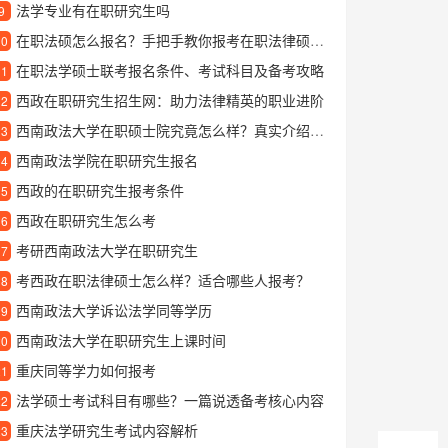
法学专业有在职研究生吗
9
在职法硕怎么报名？手把手教你报考在职法律硕士的完整流程
10
在职法学硕士联考报名条件、考试科目及备考攻略
11
西政在职研究生招生网：助力法律精英的职业进阶
12
西南政法大学在职硕士院究竟怎么样？真实介绍与学习体验分享
13
西南政法学院在职研究生报名
14
西政的在职研究生报考条件
15
西政在职研究生怎么考
16
考研西南政法大学在职研究生
17
考西政在职法律硕士怎么样？适合哪些人报考？
18
西南政法大学诉讼法学同等学历
19
西南政法大学在职研究生上课时间
20
重庆同等学力如何报考
21
法学硕士考试科目有哪些？一篇说透备考核心内容
22
重庆法学研究生考试内容解析
23