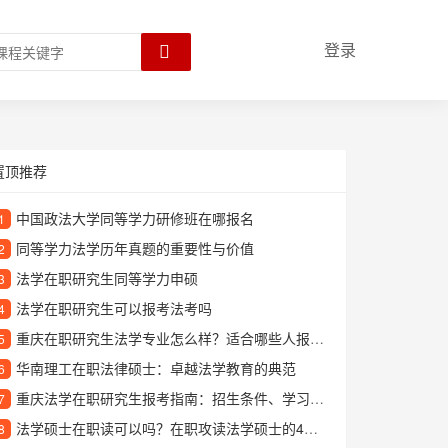
登录
置顶推荐
中国政法大学同等学力研修班在哪报名
1
同等学力法学历年真题的重要性与价值
2
法学在职研究生同等学力申硕
3
法学在职研究生可以报考法考吗
4
重庆在职研究生法学专业怎么样？适合哪些人报考？
5
华南理工在职法律硕士：卓越法学教育的典范
6
重庆法学在职研究生报考指南：招生条件、学习方式和就业前景解析
7
法学硕士在职读可以吗？在职攻读法学硕士的4大优势解析
8