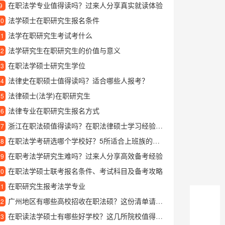
在职法学专业值得读吗？过来人分享真实就读体验
9
法学硕士在职研究生报名条件
10
法学在职研究生考试考什么
11
法学研究生在职研究生的价值与意义
12
在职法学硕士研究生学位
13
法律史在职硕士值得读吗？适合哪些人报考？
14
法律硕士(法学)在职研究生
15
法律专业在职研究生报名方式
16
浙江在职法硕值得读吗？在职法律硕士学习经验分享
17
在职法学考研选哪个学校好？5所适合上班族的院校推荐
18
在职考法学研究生难吗？过来人分享高效备考经验
19
在职法学硕士联考报名条件、考试科目及备考攻略
20
在职研究生报考法学专业
21
广州地区有哪些高校招收在职法硕？这份清单请收好
22
在职读法学硕士有哪些好学校？这几所院校值得关注
23