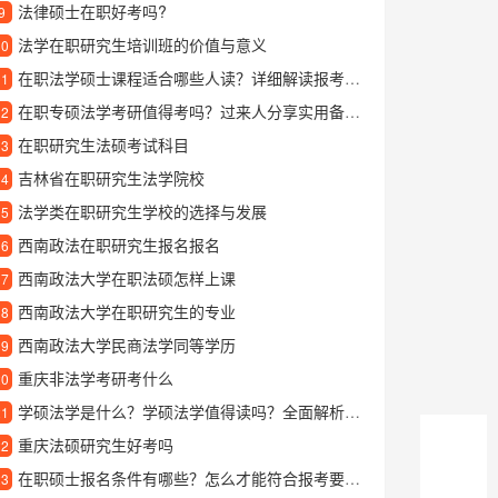
法律硕士在职好考吗?
9
法学在职研究生培训班的价值与意义
10
在职法学硕士课程适合哪些人读？详细解读报考条件与学习价值
11
在职专硕法学考研值得考吗？过来人分享实用备考经验
12
在职研究生法硕考试科目
13
吉林省在职研究生法学院校
14
法学类在职研究生学校的选择与发展
15
西南政法在职研究生报名报名
16
西南政法大学在职法硕怎样上课
17
西南政法大学在职研究生的专业
18
西南政法大学民商法学同等学历
19
重庆非法学考研考什么
20
学硕法学是什么？学硕法学值得读吗？全面解析学硕法学
21
重庆法硕研究生好考吗
22
在职硕士报名条件有哪些？怎么才能符合报考要求？
23