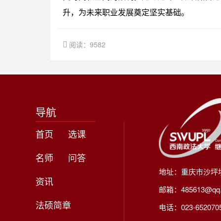
升，为未来职业发展奠定坚实基础。
阅读：9582
导航
首页
选课
名师
问答
地址：重庆市沙坪
资讯
邮箱：485613@qq
法硕简章
电话：023-65207056