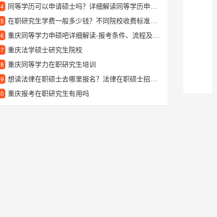
同等学历可以申请硕士吗？详细解读同等学历申硕士的全流程
24
在职研究生学费一般多少钱？不同院校收费标准详细对比
25
重庆同等学力申硕吧详细解读-报考条件、流程及常见问题
26
重庆法学硕士研究生院校
27
重庆同等学力在职研究生培训
28
想读法律在职硕士去哪里报名？法律在职硕士招生网信息全知道
29
重庆报考在职研究生有用吗
30