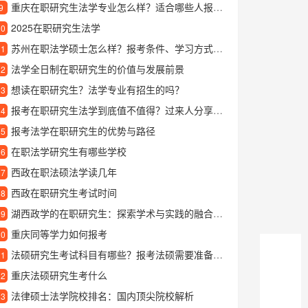
重庆在职研究生法学专业怎么样？适合哪些人报考？
9
2025在职研究生法学
10
苏州在职法学硕士怎么样？报考条件、学习方式和就业前景解析
11
法学全日制在职研究生的价值与发展前景
12
想读在职研究生？法学专业有招生的吗？
13
报考在职研究生法学到底值不值得？过来人分享真实经验
14
报考法学在职研究生的优势与路径
15
在职法学研究生有哪些学校
16
西政在职法硕法学读几年
17
西政在职研究生考试时间
18
湖西政学的在职研究生：探索学术与实践的融合之路
19
重庆同等学力如何报考
20
法硕研究生考试科目有哪些？报考法硕需要准备什么？
21
重庆法硕研究生考什么
22
法律硕士法学院校排名：国内顶尖院校解析
23