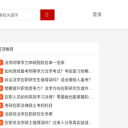
登录
置顶推荐
法学同等学力申硕院校名单一览表
1
如何高效备考同等学力法学考试？考前复习攻略全解析
2
诉讼法学在职研究生值得读吗？适合哪些人报考？
3
想要提升职场竞争力？法学方向在职研究生或许是个好选择
4
在职人员如何高效学习法律？零基础也能掌握的专业指南
5
考研在职法律硕士考的科目
6
法硕非法学在职研究生学费
7
在职非法学硕士值得读吗？过来人分享真实就读体验
8