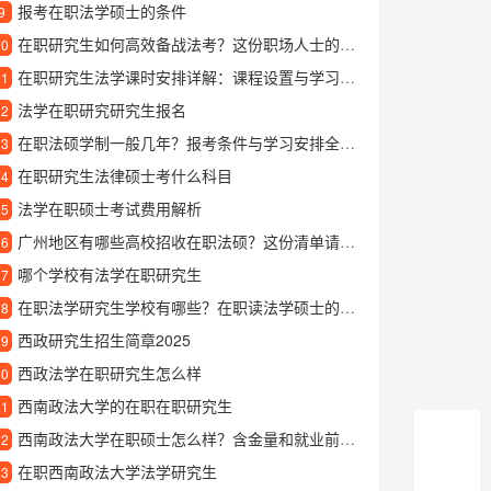
报考在职法学硕士的条件
9
在职研究生如何高效备战法考？这份职场人士的法考攻略请收好
10
在职研究生法学课时安排详解：课程设置与学习时间规划
11
法学在职研究研究生报名
12
在职法硕学制一般几年？报考条件与学习安排全解析
13
在职研究生法律硕士考什么科目
14
法学在职硕士考试费用解析
15
广州地区有哪些高校招收在职法硕？这份清单请收好
16
哪个学校有法学在职研究生
17
在职法学研究生学校有哪些？在职读法学硕士的5大推荐院校
18
西政研究生招生简章2025
19
西政法学在职研究生怎么样
20
西南政法大学的在职在职研究生
21
西南政法大学在职硕士怎么样？含金量和就业前景深度解析
22
在职西南政法大学法学研究生
23