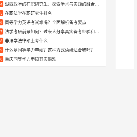
湖西政学的在职研究生：探索学术与实践的融合之路
24
在职法学在职研究生排名
25
同等学力英语考试难吗？全面解析备考要点
26
法学考研前景如何？过来人分享真实备考经验和就业方向
27
非法学法律硕士考什么
28
什么是同等学力申硕？这种方式读研适合我吗？
29
重庆同等学力申硕其实很难
30