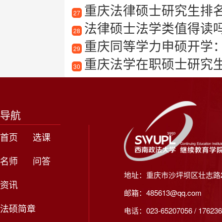
重庆法律硕士研究生排
27
法律硕士法学类值得读
28
重庆同等学力申硕开学
29
重庆法学在职硕士研究
30
导航
首页
选课
名师
问答
地址：重庆市沙坪坝区壮志路2
资讯
邮箱：485613@qq.com
法硕简章
电话：023-65207056 / 176236