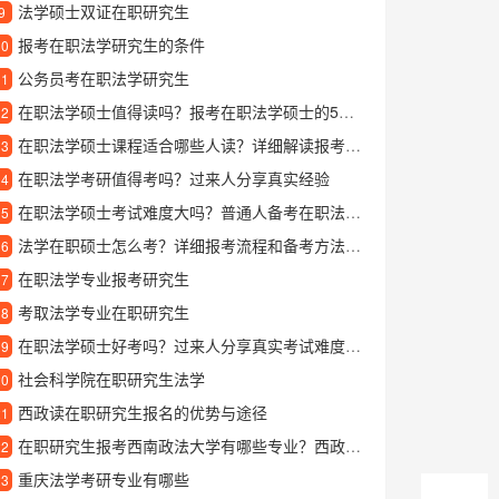
法学硕士双证在职研究生
9
报考在职法学研究生的条件
10
公务员考在职法学研究生
11
在职法学硕士值得读吗？报考在职法学硕士的5大优势解析
12
在职法学硕士课程适合哪些人读？详细解读报考条件与学习价值
13
在职法学考研值得考吗？过来人分享真实经验
14
在职法学硕士考试难度大吗？普通人备考在职法学硕士的真实感受
15
法学在职硕士怎么考？详细报考流程和备考方法分享
16
在职法学专业报考研究生
17
考取法学专业在职研究生
18
在职法学硕士好考吗？过来人分享真实考试难度和备考经验
19
社会科学院在职研究生法学
20
西政读在职研究生报名的优势与途径
21
在职研究生报考西南政法大学有哪些专业？西政学在职研究生全方位详解
22
重庆法学考研专业有哪些
23